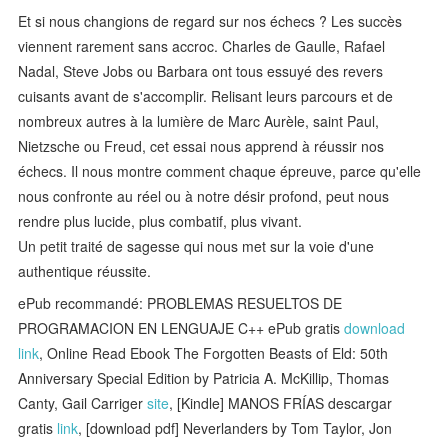
Et si nous changions de regard sur nos échecs ? Les succès
viennent rarement sans accroc. Charles de Gaulle, Rafael
Nadal, Steve Jobs ou Barbara ont tous essuyé des revers
cuisants avant de s'accomplir. Relisant leurs parcours et de
nombreux autres à la lumière de Marc Aurèle, saint Paul,
Nietzsche ou Freud, cet essai nous apprend à réussir nos
échecs. Il nous montre comment chaque épreuve, parce qu'elle
nous confronte au réel ou à notre désir profond, peut nous
rendre plus lucide, plus combatif, plus vivant.
Un petit traité de sagesse qui nous met sur la voie d'une
authentique réussite.
ePub recommandé: PROBLEMAS RESUELTOS DE
PROGRAMACION EN LENGUAJE C++ ePub gratis
download
link
, Online Read Ebook The Forgotten Beasts of Eld: 50th
Anniversary Special Edition by Patricia A. McKillip, Thomas
Canty, Gail Carriger
site
, [Kindle] MANOS FRÍAS descargar
gratis
link
, [download pdf] Neverlanders by Tom Taylor, Jon