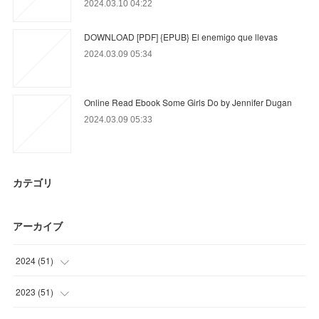
2024.03.10 04:22
DOWNLOAD [PDF] {EPUB} El enemigo que llevas
2024.03.09 05:34
Online Read Ebook Some Girls Do by Jennifer Dugan
2024.03.09 05:33
カテゴリ
アーカイブ
2024
(
51
)
(
30
)
2023
(
51
)