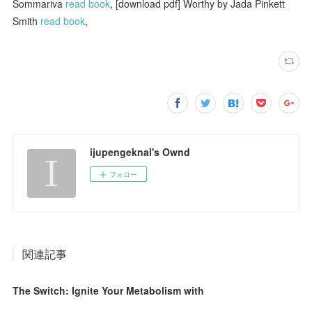
Sommariva
read book
, [download pdf] Worthy by Jada Pinkett
Smith
read book
,
ijupengeknal's Ownd
フォロー
関連記事
The Switch: Ignite Your Metabolism with